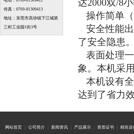
达2000双
电话：0769-81309412
传真：0769-81309413
操作简单（
地址：东莞市高埗镇下江城第
安全性能出
三村工业园1街3号
了安全隐患
表面处理一
象。本机采
本机设有全
达到了省力
网站首页
|
公司简介
|
新闻资讯
|
产品展示
|
资质证书
|
精良设