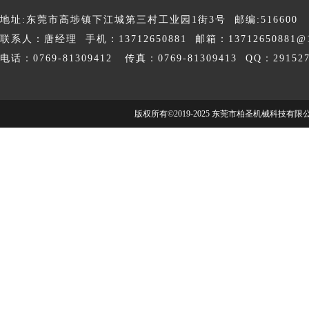
地址:东莞市高埗镇下江城第三村工业园1街3号 邮编:516600
联系人：唐经理 手机：13712650881 邮箱：13712650881@1
电话：0769-81309412 传真：0769-81309413 QQ：291527
版权所有©2019-2025 东莞市柏圣机械科技有