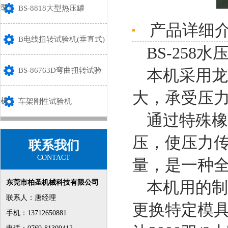
型)
BS-8818大型热压罐
产品详细
B电线扭转试验机(垂直式)
BS-258水
BS-86763D弯曲扭转试验
本机采用龙
大，承受压
机
车架刚性试验机
通过特殊橡
压，使压力
联系我们
CONTACT
量，是一种
本机用的制
东莞市柏圣机械科技有限公司
联系人：唐经理
更换特定模
手机：13712650881