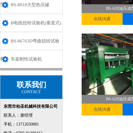
型)
BS-8818大型热压罐
BS-628油压
在线沟通
B电线扭转试验机(垂直式)
BS-86763D弯曲扭转试验
机
车架刚性试验机
联系我们
CONTACT
BS-628油压
东莞市柏圣机械科技有限公司
在线沟通
联系人：唐经理
手机：13712650881