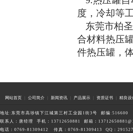
9.热压罐
度，冷却等
东莞市柏圣
合材料热压
件热压罐，
网站首页
|
公司简介
|
新闻资讯
|
产品展示
|
资质证书
|
精良设
地址:东莞市高埗镇下江城第三村工业园1街3号 邮编:516600
联系人：唐经理 手机：13712650881 邮箱：13712650881@1
电话：0769-81309412 传真：0769-81309413 QQ：291527