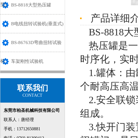
型)
BS-8818大型热压罐
产品详细
B电线扭转试验机(垂直式)
BS-8818
BS-86763D弯曲扭转试验
热压罐是一
时序化，实
机
车架刚性试验机
1.罐体：
个耐高压高
联系我们
CONTACT
2.安全联
组成。
东莞市柏圣机械科技有限公司
联系人：唐经理
3.快开门
手机：13712650881